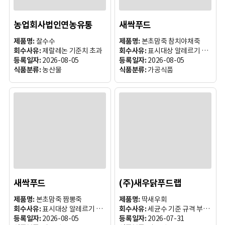
농업회사법인연농유통
새싹푸드
제품명:
찰수수
제품명:
본초맘죽 참치야채죽
회수사유:
제랄레논 기준치 초과
회수사유:
표시대상 알레르기 유발 원료성
등록일자:
2026-08-05
등록일자:
2026-08-05
식품분류:
농산물
식품분류:
가공식품
새싹푸드
(주)새우닭푸드랩
제품명:
본초맘죽 짬뽕죽
제품명:
딱새우회
회수사유:
표시대상 알레르기 유발 원료성분(대두, 밀, 우유, 새우, 게, 오징어
회수사유:
세균수 기준 규격 부적합
등록일자:
2026-08-05
등록일자:
2026-07-31