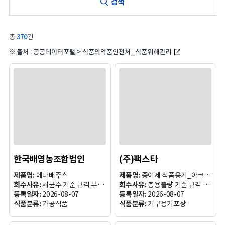
검색
총
370
건
출처 : 공공데이터포털 > 식품의약품안전처_식품위해관리
한국배영농조합법인
(주)팩스타
제품명:
에나배주스
제품명:
종이제 식품용기_아크릴수지
회수사유:
세균수 기준 규격 부적합
회수사유:
총용출량 기준 규격 부적합
등록일자:
2026-08-07
등록일자:
2026-08-07
식품분류:
가공식품
식품분류:
기구용기포장