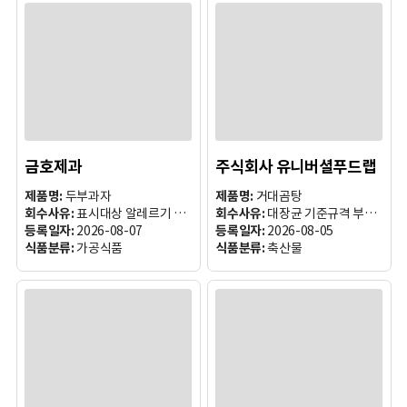
금호제과
주식회사 유니버셜푸드랩
제품명:
두부과자
제품명:
거대곰탕
회수사유:
표시대상 알레르기 유발 원료성분(달걀, 땅콩, 대두, 밀) 미표시
회수사유:
대장균 기준규격 부적합
등록일자:
2026-08-07
등록일자:
2026-08-05
식품분류:
가공식품
식품분류:
축산물