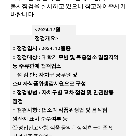
불시점검을 실시하고 있으니 참고하여주시기
바랍니다
.
<2024.12
월
점검개요
>
○
점검일시
: 2024. 12
월중
○
점검대상
:
대학가 주변 및 유흥업소 밀집지역
등 주류판매 접객업소
○
점 검 반
:
자치구 공무원 및
소비자식품위생감시원으로 구성
○
점검방법
:
자치구별 교차 점검 및 민관합동
점검
○
점검사항
:
업소의 식품위생법 및 음식점
원산지 표시 준수여부 등
①
영업신고사항
,
식품 등의 위생적 취급기준 및