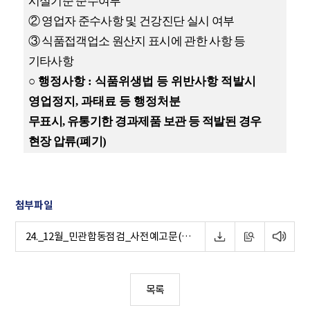
시설기준 준수여부
②
영업자 준수사항 및 건강진단 실시 여부
③
식품접객업소 원산지 표시에 관한 사항 등
기타사항
○
행정사항
:
식품위생법 등 위반사항 적발시
영업정지
,
과태료 등 행정처분
무표시
,
유통기한 경과제품 보관 등 적발된 경우
현장 압류
(
폐기
)
첨부파일
24._12월_민관합동점검_사전예고문(서울시).hwpx
목록