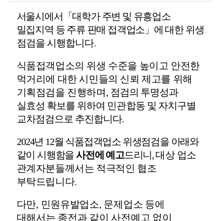
서울시에서
「
대학가 주변 및 유흥업소
밀집지역 등 주류 판매 접객업소
」
에
대한 위생
점검을 시행합니다
.
식품접객업소의 위생 수준을 높이고 안전한
먹거리에 대한 시민들의 신뢰 제고를 위해
기획점검을 진행하며
,
점검의 투명성과
실효성 확보를 위하여 민관합동 및 자치구별
교차점검으로 추진합니다
.
20
24
년
12
월 식품접객업소 위생점검을 아래와
같이 시행함을
사전에 예고
드리니
,
대상 업소
관계자분들께서는 적극적인 협조
부탁드립니다
.
다만
,
민원유발업소
,
문제업소 등에
대해서는 종전과 같이 사전예고 없이